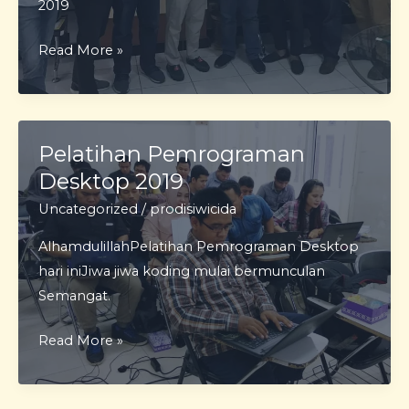
2019
Program
Read More »
Studi
Sistem
Informasi
Pelatihan Pemrograman
Desktop 2019
Uncategorized
/
prodisiwicida
AlhamdulillahPelatihan Pemrograman Desktop
hari iniJiwa jiwa koding mulai bermunculan
Semangat.
Pelatihan
Read More »
Pemrograman
Desktop