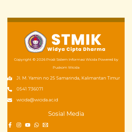
2019
Copyright © 2026 Prodi Sistem Informasi Wicida Powered by
Puskom Wicida
Jl. M. Yamin no 25 Samarinda, Kalimantan Timur
0541 736071
wicida@wicida.ac.id
Sosial Media