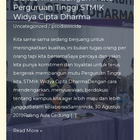
Perguruan Tinggi STMIK
Widya Cipta Dharma
Uncategorized
/
prodisiwicida
Kita sama-sama sedang berjuang untuk
meningkatkan kualitas, ini bukan tugas orang per
orang tapi kita bersamaSaya percaya dan yakin
kita punya komitmen dan loyalitas untuk terus
bergerak membangun mutu Perguruan Tinggi
kita, STMIK Widya Cipta DharmaDengan cara
mendengarkan, menyuarakan, berdiskusi
tentang kampus kita agar lebih maju dan lebih
unggulSalam kolaborasiSamarinda, 30 Agustus
2019Ruang Aula Gedung […]
Diskusi
Read More »
membangun