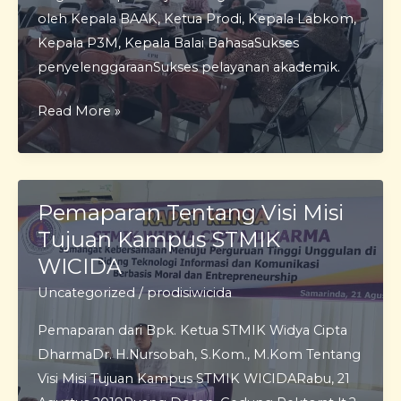
oleh Kepala BAAK, Ketua Prodi, Kepala Labkom,
Kepala P3M, Kepala Balai BahasaSukses
penyelenggaraanSukses pelayanan akademik.
Rapat
Read More »
Kerja
Bidang
Akademik
Pemaparan Tentang Visi Misi
Tujuan Kampus STMIK
WICIDA
Uncategorized
/
prodisiwicida
Pemaparan dari Bpk. Ketua STMIK Widya Cipta
DharmaDr. H.Nursobah, S.Kom., M.Kom Tentang
Visi Misi Tujuan Kampus STMIK WICIDARabu, 21