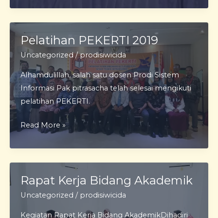
mutu
Perguruan
Tinggi
Pelatihan PEKERTI 2019
STMIK
Uncategorized
/
prodisiwicida
Widya
Alhamdulillah, salah satu dosen Prodi Sistem
Cipta
Informasi Pak pitrasacha telah selesai mengikuti
Dharma
pelatihan PEKERTI.
Pelatihan
Read More »
PEKERTI
2019
Rapat Kerja Bidang Akademik
Uncategorized
/
prodisiwicida
Kegiatan Rapat Kerja Bidang AkademikDihadiri