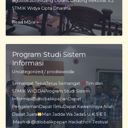
Agustus 2019Ruang Dosen, Gedung Rektorat lt.2
STMIK Widya Cipta Dharma.
Pemaparan
Read More »
Tentang
Visi
Misi
Tujuan
Program Studi Sistem
Kampus
Informasi
STMIK
Uncategorized
/
prodisiwicida
WICIDA
Semangat TerusTerus Semangat
Tim dari
STMIK WICIDAProgram Studi Sistem
Informasi@dilobalikpapanDapat
PengalamanDapat IlmuDapat KawanInsya Allah
Dapat Juara
Man Jadda Wa JadaS U K S E S
.Masih di @dilobalikpapan Hackathon Festival