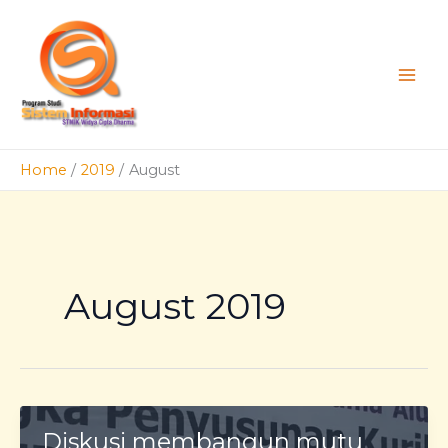
Skip
to
content
Home
2019
August
August 2019
Diskusi membangun mutu