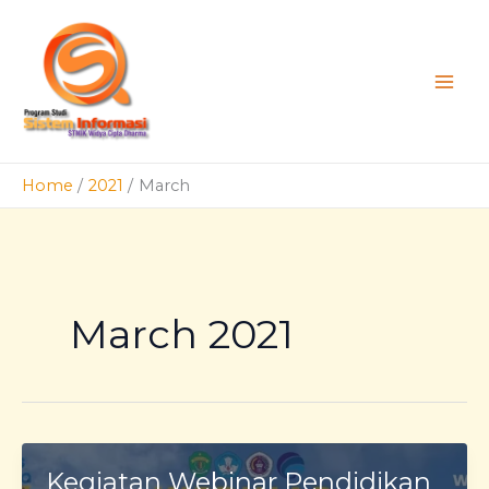
Skip
to
content
Home
2021
March
March 2021
Kegiatan Webinar Pendidikan