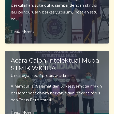
perkuliahan, suka duka, sampai dengan skripsi
lalu pengurusan berkas yudisium, ingatlah satu
hal,
Nasehat
Read More »
yang
disampaikan
oleh
Ketua
Acara Calon Intelektual Muda
Program
STMIK WICIDA
Studi
Uncategorized
/
prodisiwicida
Sistem
AlhamdulillahSelamat dan SuksesSemoga makin
Informasi
bersemangat dalam berkarya dan bekerja terus
dan Terus Berprestasi.
Acara
Read More »