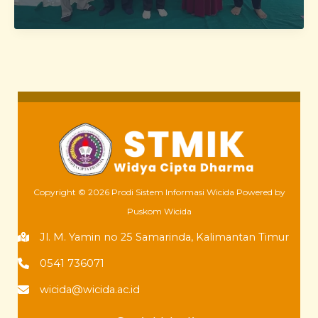
Calon
Intelektual
Muda
STMIK
WICIDA
Copyright © 2026 Prodi Sistem Informasi Wicida Powered by
Puskom Wicida
Jl. M. Yamin no 25 Samarinda, Kalimantan Timur
0541 736071
wicida@wicida.ac.id