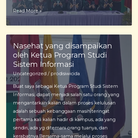
Yudisium
Read More »
I
Nasehat yang disampaikan
oleh Ketua Program Studi
Sistem Informasi
Uncategorized
/
prodisiwicida
Buat saya sebagai Ketua Program Studi Sistem
Informasi, dapat menjadi salah satu orang yang
mengantarkan kalian dalam proses kelulusan
adalah sebuah kebanggaan masih teringat
pertama kali kalian hadir di kampus, ada yang
sendiri, ada yg ditemani orang tuanya, dan
kerabatnya.Bersama-sama melalui proses