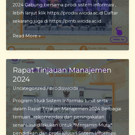
2024 Gabung bersama prodi sistem informasi ,
lebih lanjut klik https://prodisi.wicida.ac.id Daftar
sekarang juga di https://pmb.wicida.ac.id
Yudisium
Read More »
I
Semester
Genap
TA.
Rapat Tinjauan Manajemen
2023/2024
2024
Uncategorized
/
prodisiwicida
Program Studi Sistem Informasi turut serta
dalam Rapat Tinjauan Manajemen 2024 Berbagai
temuan , rekomendasi dan peningakatan
senantiasa dilakukan untuk *Menjamin Mutu*
pendidikan dan profil lulusan Sistem Informasi.