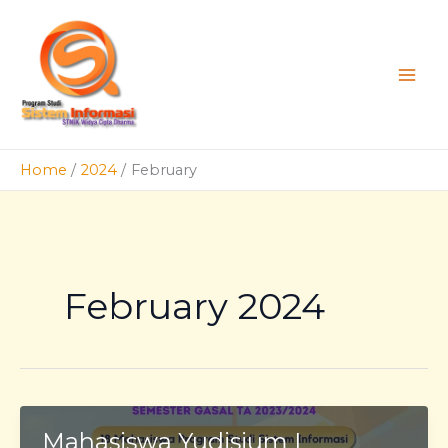
Skip
to
content
Home
2024
February
February 2024
Mahasiswa Yudisium I